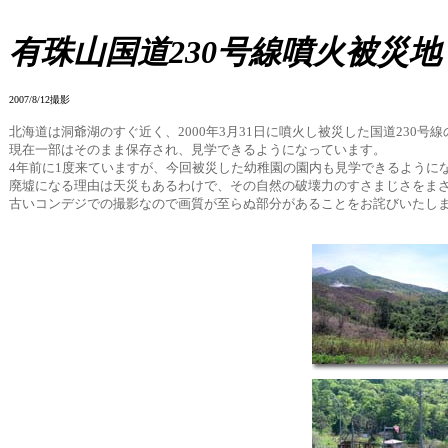
有珠山国道230号線噴火被災地
2007/8/12撮影
北海道は洞爺湖のすぐ近く、2000年3月31日に噴火し被災した国道230号
現在一部はそのまま保存され、見学できるようになっています。
4年前に1度来ていますが、今回被災した幼稚園の園内も見学できるように
廃墟になる理由は天災もあるわけで、その自然の破壊力のすさまじさをま
古いコンデジでの撮影なので画質が至らぬ部分があることをお詫びいたし