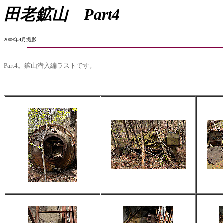
田老鉱山
Part4
2009年4月撮影
Part4。鉱山潜入編ラストです。