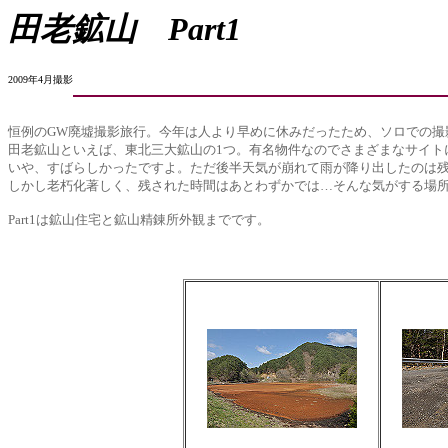
田老鉱山
Part1
2009年4月撮影
恒例のGW廃墟撮影旅行。今年は人より早めに休みだったため、ソロでの撮
田老鉱山といえば、東北三大鉱山の1つ。有名物件なのでさまざまなサイト
いや、すばらしかったですよ。ただ後半天気が崩れて雨が降り出したのは
しかし老朽化著しく、残された時間はあとわずかでは…そんな気がする場
Part1は鉱山住宅と鉱山精錬所外観までです。