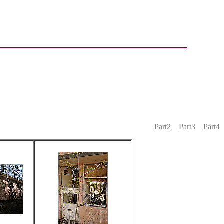
Part2
Part3
Part4