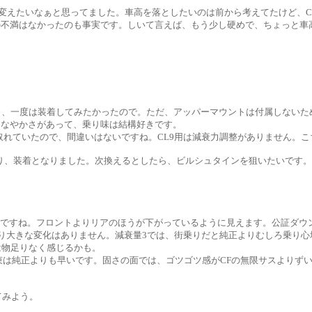
りを変えたいなぁと思ってました。車高を落としたいのは前から考えてたけど、
の不満はなかったのも事実です。しいて言えば、もう少し硬めで、ちょっと車
し、一度は装着してみたかったので。ただ、アッパーマウントは付属しないた
としなやかさがあって、乗り味は結構好きです。
取れていたので、間違いはないですね。CL9用は減衰力調整がありません。
かり、装着となりました。次換えるとしたら、ビルシュタインを狙いたいです。
ですね。フロントよりリアのほうが下がっているように見えます。公証ダウン量は
り大きな変化はありません。減衰量3では、街乗りだと純正よりむしろ乗り
は物足りなく感じるかも。
束は純正よりも早いです。固さの面では、ゴツゴツ感がCFの無限サスよりずい
てみよう。