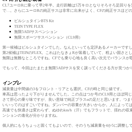
CL7ユーロRに乗って早2年半。走行距離は5万キロとなりそろそろ足回
で…。さらにユーロRの純正サスは非常に出来がよく、CFの純正サスほど
ビルシュタインBTS Kit
TEIN TYPE FLEX
無限5ADJサスペンション
無限スポーツサスペンション（CL9用）
第一候補はビルシュタインでした。なんといっても定評あるメーカーです
第2候補はTEINのFLEX。これはたなきょRが装着していて、程よい固さ
無限は無難なところですね。CFでも乗り心地も良く高い次元でバランスが
でもって、今回はたまたま無限5ADJサスを安く譲ってくださる方が見つ
インプレ
減衰量は中間値の3をフロント・リアとも選択。CFの時と同じ値です。
車高は思ったより下がりませんでした。この点はつか号のCL9用とほぼ同じ
さて肝心の乗り味ですが、良い意味で純正プラスαの足だと思います。つま
いいってのはすごいですね。ダンパーの容量が大きいからか。人によって
高速でも快適さは変わらず、ぬゆわkm/h（汗）でもフラットで、揺れの収
ンションの進化が分かりますね。
個人的にもうちょっと固くてもよいので、そのうち減衰量を4か5に調整し