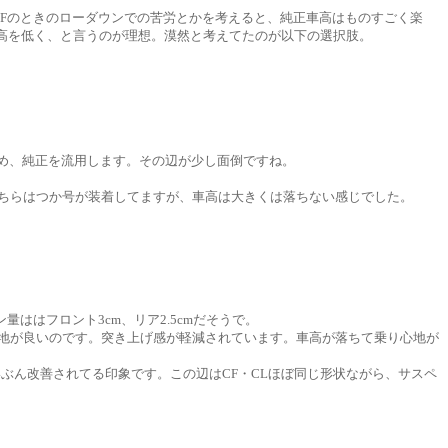
CFのときのローダウンでの苦労とかを考えると、純正車高はものすごく楽
高を低く、と言うのが理想。漠然と考えてたのが以下の選択肢。
め、純正を流用します。その辺が少し面倒ですね。
こちらはつか号が装着してますが、車高は大きくは落ちない感じでした。
はフロント3cm、リア2.5cmだそうで。
心地が良いのです。突き上げ感が軽減されています。車高が落ちて乗り心地が
ぶん改善されてる印象です。この辺はCF・CLほぼ同じ形状ながら、サスペ