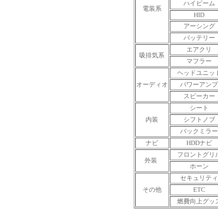
ハイビーム
電装系
HID
アーシング
バッテリー
エアクリ
吸排気系
マフラー
ヘッドユニッ
オーディオ
パワーアンプ
スピーカー
シート
内装
シフトノブ
バックミラー
ナビ
HDDナビ
フロントグリ
外装
ホーン
セキュリティ
その他
ETC
燃費向上グッ