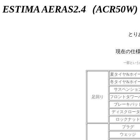
ESTIMA AERAS2.4（ACR50W)
とり
現在の仕
一部という
夏タイヤ&ホイ
冬タイヤ&ホイ
サスペンショ
足回り
フロントタワー
ブレーキパッ
ディスクロータ
ロックナット
プラグ
ウェッジ