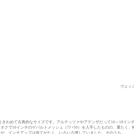
ウェッ
うきわめて古典的なサイズです。アルテッツァやアテンザだって16～18イ
クで16インチのゲバルトメッシュ（7J +50）を入手したものの、重たく
たんですが、インチアップは捨てがたく、いろいろ捜していました。そのうち…