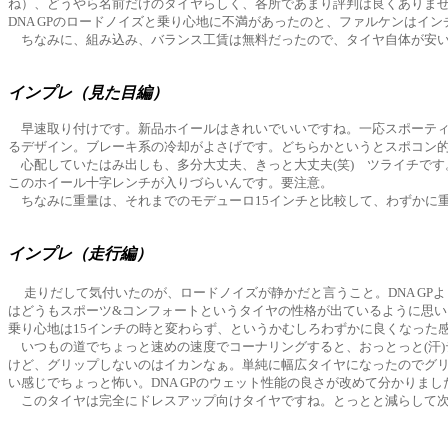
ね）、どうやら名前だけのタイヤらしく、各所であまり評判は良くありま
DNA GPのロードノイズと乗り心地に不満があったのと、ファルケンは
ちなみに、組み込み、バランス工賃は無料だったので、タイヤ自体が安い
インプレ（見た目編）
早速取り付けです。新品ホイールはきれいでいいですね。一応スポーティ
るデザイン。ブレーキ系の冷却がよさげです。どちらかというとスポコン的
心配していたはみ出しも、多分大丈夫、きっと大丈夫(笑) ツライチです
このホイール十字レンチが入りづらいんです。要注意。
ちなみに重量は、それまでのモデューロ15インチと比較して、わずかに
インプレ（走行編）
走りだして気付いたのが、ロードノイズが静かだと言うこと。DNA G
はどうもスポーツ&コンフォートというタイヤの性格が出ているように思い
乗り心地は15インチの時と変わらず、というかむしろわずかに良くなった
いつもの道でちょっと速めの速度でコーナリングすると、おっとっと(汗)テ
けど、グリップしないのはイカンなぁ。単純に幅広タイヤになったのでグリ
い感じでちょっと怖い。DNA GPのウェット性能の良さが改めて分かり
このタイヤは完全にドレスアップ向けタイヤですね。とっとと減らして次