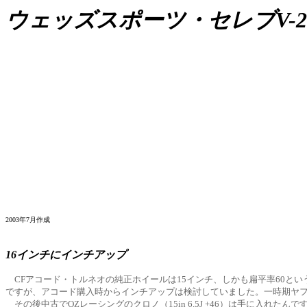
ウェッズスポーツ・セレブV-2
2003年7月作成
16インチにインチアップ
CFアコード・トルネオの純正ホイールは15インチ、しかも扁平率60とい
ですが、アコード購入時からインチアップは検討していました。一時期ヤフオ
その後中古でOZレーシングのクロノ（15in 6.5J +46）は手に入れ