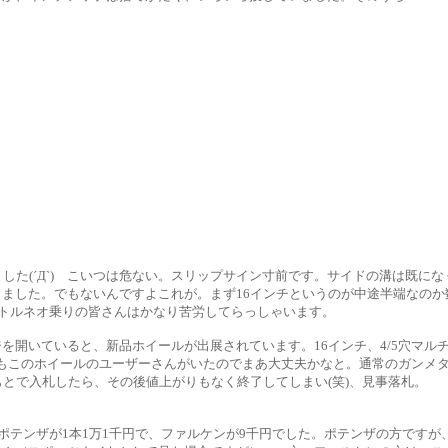
した(´Д`) こいつは危ない。スリップサイン寸前です。サイドの溝は既に
ました。でもないんですよこれが。まず16インチというのが中途半端なのか
・トルネオ乗りの皆さんはかなり苦労してらっしゃいます。
開いていると、新品ホイールが出展されています。16インチ、4/5穴マルチ
にもこのホイールのユーザーさんがいたのでまあ大丈夫かなと。通常のガンメ
とで入札したら、その後値上がりもなく終了してしまい(笑)、見事落札。
。ポテンザが1本1万1千円で、ファルケンが9千円でした。ポテンザの方ですが