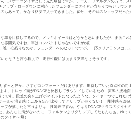
せん（スポーツタイヤとして見た場合ですが）。一方、ファルケンの方は、ス
インチアップ・ローダウンに対応したフェンダーにタイヤが当たりづらいラウン
のもあって、かなり格安で入手できました。多分、その辺のショップだった
な車を目指してるので、メッキホイールはどうかと思いましたが、まあこれ
な雰囲気ですね。車はコンパクトじゃないですが(爆)
。唯一心残りなのが、フェンダーへのヒットですが、一応クリアランスは3c
重いかな？と言う程度で、走行性能にはあまり支障なさそうです。
Pよりずっと静か。さすがコンフォートだけあります。期待していた直進性の
ます。トレッド面がDNA GPと比較してラウンドしているため、実際の接地
感じです。段差の突き上げがマイルドになったような。タイヤ一つでこれだけ
ールが滑る感じ…DNA GPと比較してグリップが良くない！ 剛性感もD
ップが落ちたと言うよりは、性能差ですね。やはりDNA GPクラスのタイヤ
ました。あんなに溝がないのに、ファルケンよりグリップしてたもんなぁ。ゆっ
のタイヤへ(爆）