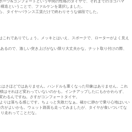
ポーツ&コンフォートという中間の性格のタイヤで、それまでのヨコハマ
ド構造ということで、ファルケンを選択しました。
ら、タイヤ+バランス工賃だけで終わりそうな値段でした。
はこれでありでしょう。メッキとはいえ、スポークで、ローターがよく見え
mあるので、激しい突き上げがない限り大丈夫かな。ナット取り付けの際、
向上はさほどではありません。ハンドルも重くなった印象はありません。これ
面積はそれほど変わっていないのかも。インチアップしたにもかかわらず、
変わるんですね。さすがコンフォートタイヤ。
NAよりは落ちる感じです。ちょっと失敗だなぁ。確かに静かで乗り心地はいい
の方がよいかも。ウェット路面も走ってみましたが、タイヤが食いついてな
くり走れってことだな。