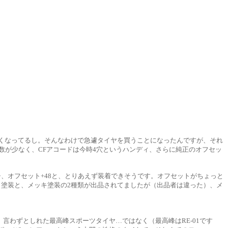
なくなってるし。そんなわけで急遽タイヤを買うことになったんですが、それ
数が少なく、CFアコードは今時4穴というハンディ、さらに純正のオフセッ
、オフセット+48と、とりあえず装着できそうです。オフセットがちょっと
タ塗装と、メッキ塗装の2種類が出品されてましたが（出品者は違った）、メ
、言わずとしれた最高峰スポーツタイヤ…ではなく（最高峰はRE-01です