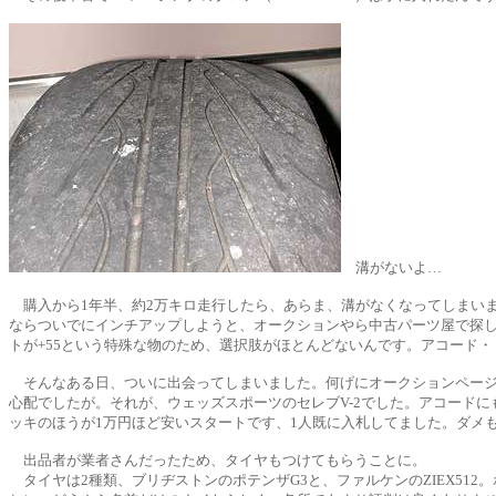
溝がないよ…
購入から1年半、約2万キロ走行したら、あらま、溝がなくなってしまいま
ならついでにインチアップしようと、オークションやら中古パーツ屋で探し
トが+55という特殊な物のため、選択肢がほとんどないんです。アコード
そんなある日、ついに出会ってしまいました。何げにオークションページを
心配でしたが。それが、ウェッズスポーツのセレブV-2でした。アコード
ッキのほうが1万円ほど安いスタートです、1人既に入札してました。ダメも
出品者が業者さんだったため、タイヤもつけてもらうことに。
タイヤは2種類、ブリヂストンのポテンザG3と、ファルケンのZIEX512