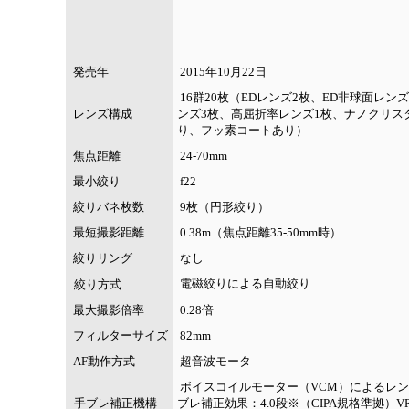
発売年
2015年10月22日
16群20枚（EDレンズ2枚、ED非球面レン
レンズ構成
ンズ3枚、高屈折率レンズ1枚、ナノクリス
り、フッ素コートあり）
焦点距離
24-70mm
最小絞り
f22
絞りバネ枚数
9枚（円形絞り）
最短撮影距離
0.38m（焦点距離35-50mm時）
絞りリング
なし
電磁絞りによる自動絞り
絞り方式
最大撮影倍率
0.28倍
フィルターサイズ
82mm
AF動作方式
超音波モータ
ボイスコイルモーター（VCM）によるレン
手ブレ補正機構
ブレ補正効果：4.0段※（CIPA規格準拠）