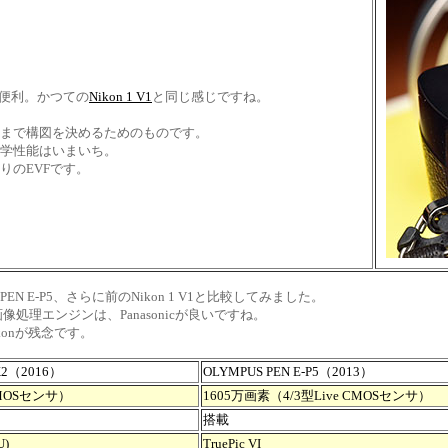
て便利。かつての
Nikon 1 V1
と同じ感じですね。
まで構図を決めるためのものです。
学性能はいまいち。
りのEVFです。
 E-P5、さらに前のNikon 1 V1と比較してみました。
処理エンジンは、Panasonicが良いですね。
konが残念です。
MK2（2016）
OLYMPUS PEN E-P5（2013）
 MOSセンサ）
1605万画素（4/3型Live CMOSセンサ）
搭載
)
TruePic VI