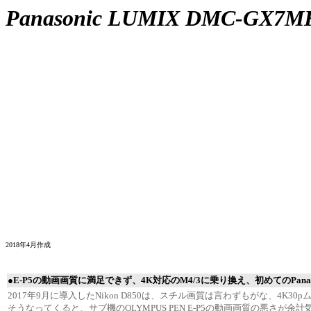
Panasonic LUMIX DMC-GX7M
2018年4月作成
●E-P5の動画画質に満足できず、4K対応のM4/3に乗り換え、初めてのPanaso
2017年9月に導入したNikon D850は、スチル画質は言わずもがな、4
そうなってくると、サブ機のOLYMPUS PEN E-P5の動画画質の悪さが