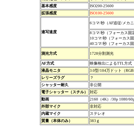
基本感度
ISO200-25600
拡張感度
ISO100-25600
6コマ/秒（AF追従/メ
連写速度
8コマ/秒（フォーカス固
10コマ/秒（フォーカス
40コマ/秒（フォーカス
測光方式
1728分割測光
AF方式
映像検出によるTTL方式
液晶モニタ
3.0型/104万ドット（RG
レリーズラグ
？
シャッター耐久
非公開
電子シャッター（スチル）
対応
動画
2160（4K）/30p 1080/60
外部マイク
非対応
内蔵マイク
ステレオ
質量（本体のみ）
383ｇ