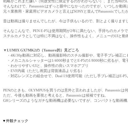
戦略がこれまた嫌い（何故女性に限定するのかわからない）、また当時のL
そんなわけで、Panasonicはずっと眼中になかったのですが、いつしか動画と
元々業務用・家庭用ビデオカメラと言えばSONYと並んでPanasonicで
昔は動画は撮りませんでしたが、今は子供もいるので、割とよく撮ります
そんなこんなで、PEN E-P5は使用期間が2年に満たない、手持ちのカメラ
スチルカメラとしては特に不満はなく、操作性もよく、メニューのUIと動
▼LUMIX GX7MK2の（Yamaro的）見どころ
・4K/30p動画に対応し、動画撮影時のスチル撮影や、電子手ブレ補正にも
・メカニカルシャッターは1/4000秒までとE-P5の1/8000秒に劣るが、電
・わかりやすいUIと、操作性の良いスマホアプリ
・EVF内蔵（ただし画質は背面液晶より劣る）
・対応レンズとの組合せで、Dual I.S使用可能（ただし手ブレ補正はE-P
PENのときも、OLYMPUSを買うのは意外と言われましたが、Panason
ただ、今後も動画を重視と考えると、Panasonicは候補ですね。
GHシリーズのようなガチな動画機は必要ないですが、コンパクトな動画機
▼外観チェック