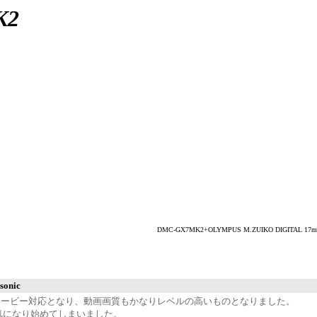
K2
DMC-GX7MK2+OLYMPUS M.ZUIKO DIGITAL 17
nic
K30pムービー対応となり、動画画質もかなりレベルの高いものとなりました。
余計気になり始めてしまいました。