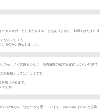
。
フォーカスが行ったり来たりすることもありません。動画ではたまに外
え方なんでしょう。
で行けるのかと感心しました。
す。
新しいのか、ノイズ感も少なく、高周波数の絵でも破綻しにくい印象で
ーズの範疇としては）ようです。
差を感じさせます。
ークですね。
Lなのではないかと思っています。PanasonicはLeicaと提携