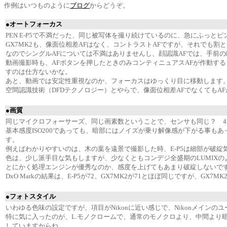
作例はいつものように
ブログ
からどうぞ。
●オートフォーカス
PEN E-P5で不満だった、同じ被写体を撮り続けているのに、急にふっ
GX7MK2も、像面位相差AFはなく、コントラストAFですが、それでも割と
なのでシングルAFについては不満はありませんし、顔認識AFでは、手前
動画撮影時も、AFボタンを押したときのみコンティニュアスAFが作動する
すのは仕方ないかな。
あと、動画では安定性重視なのか、フォーカスはゆっくり目に移動します。行
空間認識技術（DFDテクノロジー）とやらで、像面位相差AFでなくてもAF
●画質
同じマイクロフォーサーズ、同じ画素数ということで、センサも同じ？ 4
基本感度ISO200であっても、暗部にはノイズが乗り解像感が下がる事も
す。
例えばわかりやすいのは、木の葉を遠景で撮影した時、E-P5は細部が破綻
色は、少し派手目な気もしますが、少なくともコンデジ全盛期のLUMIX
とにかく処理エンジンが優秀なのか、感度を上げてもあまり破綻しないです
DxO Markの結果は、E-P5が72、GX7MK2が71とほぼ同じですが
●フォトスタイル
いわゆる色味の設定ですが、項目がNikonに近い感じで、Nikonメインの
特に気に入ったのが、L.モノクロームで、通常のモノクロより、中間より暗い部
していますからね。