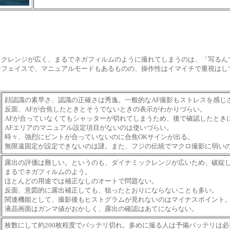
ックレンジが広く、まるでネガフィルムのように撮れてしまうのは、「写る
ーフェイスで、マニュアルモードもあるものの、操作性はイマイチで重視はし
顔認識の素早さ、認識の正確さは秀逸。一般的なAF撮影もストレスを感じ
反面、AFが合焦したときとそうでないときの表示がわかりづらい。
AFが合っていなくてもシャッターが切れてしまうため、後で確認したとき
AFエリアのマニュアル設定項目がないのは使いづらい。
時々、強烈にピントが合っていないのに合焦OKサインが出る。
無限遠固定が設定できないのは謎。また、フジの伝統でマクロ撮影に弱い
露出の評価は難しい。というのも、ダイナミックレンジが広いため、破綻
まるでネガフィルムのよう。
ほとんどの用途では補正なしのオートで問題ない。
反面、意図的に露出補正しても、狙ったとおりにならないことも多い。
関連機能として、撮影後もヒストグラムが見れないのはマイナスポイント
液晶画面はガンマ値がおかしく、露出の確認はあてにならない。
枚数にして約200枚程度でバッテリ切れ。多めに撮る人は予備バッテリは必