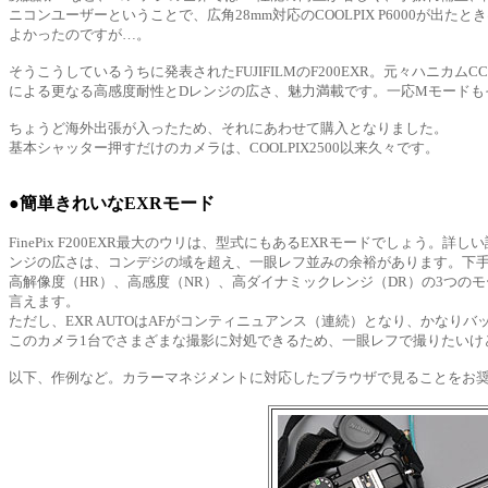
ニコンユーザーということで、広角28mm対応のCOOLPIX P6000
よかったのですが…。
そうこうしているうちに発表されたFUJIFILMのF200EXR。元々ハニ
による更なる高感度耐性とDレンジの広さ、魅力満載です。一応Mモードも
ちょうど海外出張が入ったため、それにあわせて購入となりました。
基本シャッター押すだけのカメラは、COOLPIX2500以来久々です。
●簡単きれいなEXRモード
FinePix F200EXR最大のウリは、型式にもあるEXRモードでしょう。詳し
ンジの広さは、コンデジの域を超え、一眼レフ並みの余裕があります。下
高解像度（HR）、高感度（NR）、高ダイナミックレンジ（DR）の3つのモ
言えます。
ただし、EXR AUTOはAFがコンティニュアンス（連続）となり、かなり
このカメラ1台でさまざまな撮影に対処できるため、一眼レフで撮りたいけ
以下、作例など。カラーマネジメントに対応したブラウザで見ることをお