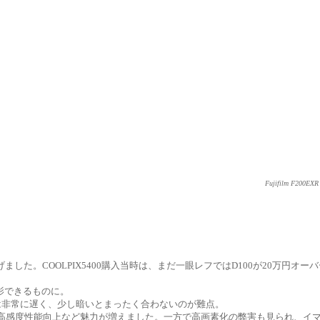
Fujifilm F200EX
げました。COOLPIX5400購入当時は、まだ一眼レフではD100が20万円
影できるものに。
0のAFは非常に遅く、少し暗いとまったく合わないのが難点。
、高感度性能向上など魅力が増えました。一方で高画素化の弊害も見られ、イ