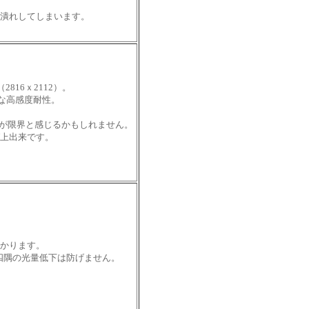
潰れしてしまいます。
816ｘ2112）
。
秀な高感度耐性。
辺りが限界と感じるかもしれません。
上出来です。
かります。
四隅の光量低下は防げません。