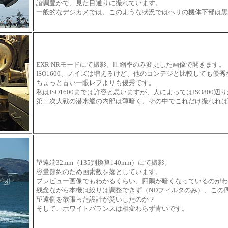
諧調豊かで、見た目通りに撮れています。
一般的なデジカメでは、このような状況ではヘリの機体下部は黒
EXR NRモードにて撮影。圧縮率のみ変更した画像で開きます。（2
ISO1600、ノイズは増えるけど、他のコンデジと比較しても優
ちょっと古い一眼レフよりも優秀です。
私はISO1600までは許容と思いますが、人によってはISO800
第二次大戦の潜水艦の内部は薄暗く、その中でこれだけ撮れれば
望遠端32mm（135判換算140mm）にて撮影。
容量節約のため画素数を落としています。
プレビュー画像でもわかるくらい、四隅が暗くなっているのがわ
残念ながら本機は絞りは調整できず（NDフィルタのみ）、この
望遠側を欲張った設計が災いしたのか？
そして、ホワイトバランスは相変わらず青いです。