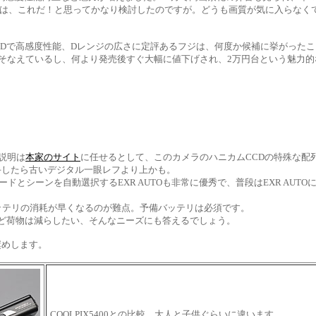
が出たときは、これだ！と思ってかなり検討したのですが。どうも画質が気に入ら
カムCCDで高感度性能、Dレンジの広さに定評あるフジは、何度か候補に挙がった
そなえているし、何より発売後すぐ大幅に値下げされ、2万円台という魅力的
い説明は
本家のサイト
に任せるとして、このカメラのハニカムCCDの特殊な配
手したら古いデジタル一眼レフより上かも。
ードとシーンを自動選択するEXR AUTOも非常に優秀で、普段はEXR AU
バッテリの消耗が早くなるのが難点。予備バッテリは必須です。
ど荷物は減らしたい、そんなニーズにも答えるでしょう。
奨めします。
COOLPIX5400との比較。大人と子供ぐらいに違います。