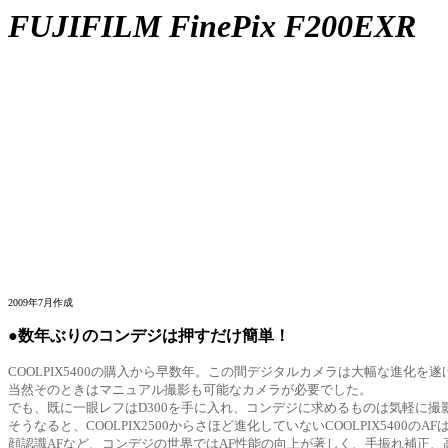
FUJIFILM FinePix F200EXR
2009年7月作成
●数年ぶりのコンデジは押すだけ簡単！
COOLPIX5400の購入から早数年。この間デジタルカメラは大幅な進化を遂
当然そのときはマニュアル撮影も可能なカメラが必要でした。
でも、既に一眼レフはD300を手に入れ、コンデジに求めるものは気軽に撮
そうなると、COOLPIX2500からさほど進化していないCOOLPIX540
顔認識AFなど、コンデジの世界ではAF性能の向上が著しく、手振れ補正