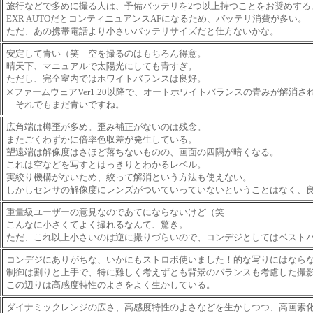
旅行などで多めに撮る人は、予備バッテリを2つ以上持つことをお奨めする
EXR AUTOだとコンティニュアンスAFになるため、バッテリ消費が多い。
ただ、あの携帯電話より小さいバッテリサイズだと仕方ないかな。
安定して青い（笑 空を撮るのはもちろん得意。
晴天下、マニュアルで太陽光にしても青すぎ。
ただし、完全室内ではホワイトバランスは良好。
※ファームウェアVer1.20以降で、オートホワイトバランスの青みが解消さ
それでもまだ青いですね。
広角端は樽歪が多め。歪み補正がないのは残念。
またごくわずかに倍率色収差が発生している。
望遠端は解像度はさほど落ちないものの、画面の四隅が暗くなる。
これは空などを写すとはっきりとわかるレベル。
実絞り機構がないため、絞って解消という方法も使えない。
しかしセンサの解像度にレンズがついていっていないということはなく、
重量級ユーザーの意見なのであてにならないけど（笑
こんなに小さくてよく撮れるなんて、驚き。
ただ、これ以上小さいのは逆に撮りづらいので、コンデジとしてはベスト
コンデジにありがちな、いかにもストロボ使いました！的な写りにはなら
制御は割りと上手で、特に難しく考えずとも背景のバランスも考慮した撮
この辺りは高感度特性のよさをよく生かしている。
ダイナミックレンジの広さ、高感度特性のよさなどを生かしつつ、高画素