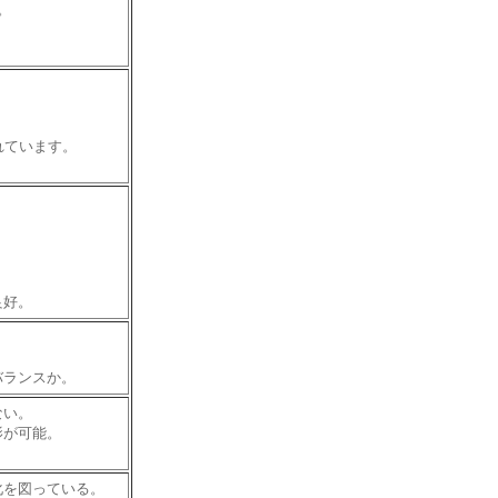
。
れています。
良好。
バランスか。
ない。
影が可能。
化を図っている。