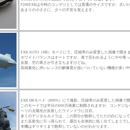
F200EXRは今時のコンデジとしては普通のサイズですが、古いC
あまりの小ささに、少々の不安を覚えます。
EXR AUTO（HR）モードにて。圧縮率のみ変更した画像で開きます
ホワイトバランスはオートですが、巷で言われるようにやや青っ
反面、空の青さが引き立ちますけどね。
高画素化に伴いレンズの解像度が追いついていない機種が多い中
EXR DRモード（800%）にて撮影。圧縮率のみ変更した画像で開き
このモードでは半分の600万画素に制限されますが、コンデジ
ヘリの太陽光が反射したウインドウに注目。
多くのデジタルカメラは、この部分が飽和してただの白になって
また反射光に引っ張られて、露出も全体的に低く出てしまうでし
本機はギリギリまで飽和していないのがわかります。