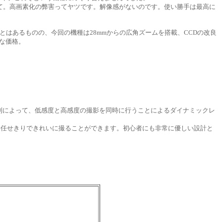
なくて。高画素化の弊害ってヤツです。解像感がないのです。使い勝手は最高に
ことはあるものの、今回の機種は28mmからの広角ズームを搭載、CCDの改良
な価格。
列によって、低感度と高感度の撮影を同時に行うことによるダイナミックレ
TOに任せきりできれいに撮ることができます。初心者にも非常に優しい設計と