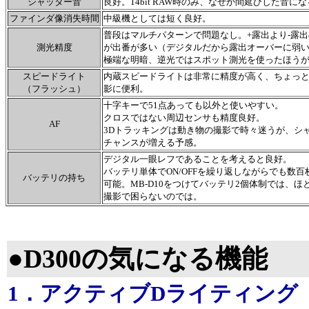
シャッター音
良好。14bit RAW時のみ、なぜか間延びした音に
ファインダ像消失時間
中級機としては短く良好。
普段はマルチパターンで問題なし。+露出より-露
測光精度
が出番が多い（デジタルだから露出オーバーに弱
極端な明暗、逆光ではスポット測光を使ったほう
スピードライト
内蔵スピードライトは非常に精度が高く、ちょっ
（フラッシュ）
影に便利。
十字キーで51点あっても以外と使いやすい。
クロスではない周辺センサも精度良好。
AF
3Dトラッキングは動き物の撮影で時々迷うが、シ
チャンスが増える予感。
デジタル一眼レフであることを考えると良好。
バッテリ単体でON/OFFを繰り返しながらでも数百
バッテリの持ち
可能。MB-D10をつけてバッテリ2個体制では、ほ
撮影で困らないのでは。
●D300の気になる機能
1．アクティブDライティング