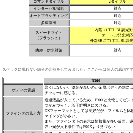
コマンドダイヤル
2ダイヤル
インターバル撮影
対応
オートブラケティング
対応
多重露出
対応
内蔵（i-TTL BL調光
スピードライト
オートFP発光対応
（フラッシュ）
外部SBにてi-TTL BL
防塵・防水対策
対応
スペックに現れない部分の比較をしてみました。ここからは個人の感想で
D300
悪くはないが、塗装が厚いのか金属ボディの割に
ボディの質感
チッキーに感じる。
透過液晶が入っているため、F90Xと比較してピン
つかみづらく、若干鮮明さに欠ける。
DXフォーマットとしては良好だが、フィルムと比
ファインダの見え方
ァインダが小さい。
また、ファインダ下の表示は情報量が多い反面、
強い光が入る条件ではF90Xより見づらい。