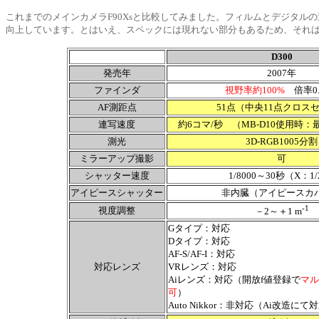
これまでのメインカメラF90Xsと比較してみました。フィルムとデジタルの
向上しています。とはいえ、スペックには現れない部分もあるため、それ
D300
発売年
2007年
ファインダ
視野率約100%
倍率0.
AF測距点
51点（中央11点クロス
連写速度
約6コマ/秒 （MB-D10使用時：
測光
3D-RGB1005分割
ミラーアップ撮影
可
シャッター速度
1/8000～30秒（X：1/2
アイピースシャッター
非内臓（アイピースカ
-1
視度調整
－2～＋1 m
Gタイプ：対応
Dタイプ：対応
AF-S/AF-I：対応
対応レンズ
VRレンズ：対応
Aiレンズ：対応（開放f値登録で
マル
可
）
Auto Nikkor：非対応（Ai改造にて