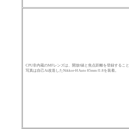
CPU非内蔵のMFレンズは、開放f値と焦点距離を登録するこ
写真は自己Ai改造したNikkor-H Auto 85mm f1.8を装着。