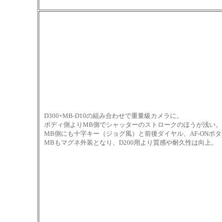
D300+MB-D10の組み合わせで重量級カメラに。
ボディ側よりMB側でシャッターのストロークのほうが浅い
MB側にも十字キー（ジョグ風）と前後ダイヤル、AF-ONボ
MBもマグネ外装となり、D200用より質感や耐久性は向上。