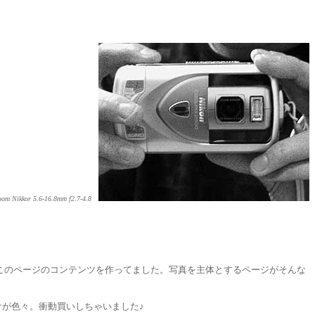
om Nikkor 5.6-16.8mm f2.7-4.8
、このページのコンテンツを作ってました。写真を主体とするページがそんな
ケが色々。衝動買いしちゃいました♪