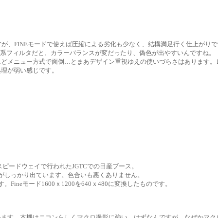
すが、FINEモードで使えば圧縮による劣化も少なく、結構満足行く仕上がり
。補色系フィルタだと、カラーバランスが変だったり、偽色が出やすいんですね。
んどメニュー方式で面倒…とまあデザイン重視ゆえの使いづらさはあります。
処理が弱い感じです。
士スピードウェイで行われたJGTCでの日産ブース。
がしっかり出ています。色合いも悪くありません。
ineモード1600ｘ1200を640ｘ480に変換したものです。
ます。本機はニコンらしくマクロ撮影に強い…はずなんですが、なぜかマク