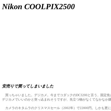
Nikon COOLPIX2500
安売りで買ってしまいました
買っちゃいました。デジカメ。今までコダックのDC3200と言う、固定
デジカメでいいのかと突っ込まれそうですが、先立つ物がなくてなかなか
カメラのキタムラのクリスマスセール（2002年）で22800円。しかも更