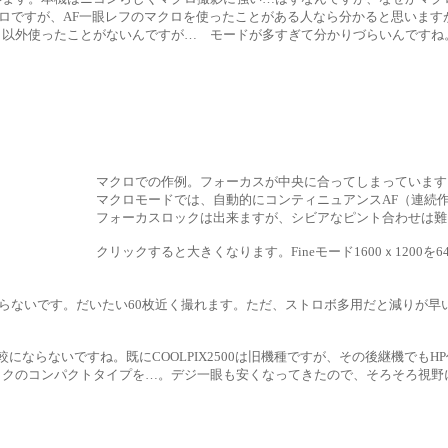
クロですが、AF一眼レフのマクロを使ったことがある人なら分かると思います
ロ以外使ったことがないんですが… モードが多すぎて分かりづらいんですね
マクロでの作例。フォーカスが中央に合ってしまっています
マクロモードでは、自動的にコンティニュアンスAF（連続作
フォーカスロックは出来ますが、シビアなピント合わせは難
クリックすると大きくなります。Fineモード1600ｘ1200を
らないです。だいたい60枚近く撮れます。ただ、ストロボ多用だと減りが早
にならないですね。既にCOOLPIX2500は旧機種ですが、その後継機でも
クのコンパクトタイプを…。デジ一眼も安くなってきたので、そろそろ視野