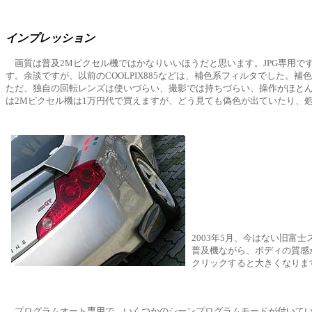
インプレッション
画質は普及2Mピクセル機ではかなりいいほうだと思います。JPG専用で
す。余談ですが、以前のCOOLPIX885などは、補色系フィルタでした
ただ、独自の回転レンズは使いづらい、撮影では持ちづらい、操作がほと
は2Mピクセル機は1万円代で買えますが、どう見ても偽色が出ていたり、
2003年5月、今はない旧富
普及機ながら、ボディの質感
クリックすると大きくなります。F
プログラムオート専用で、いくつかのシーンプログラムモードが付いてい