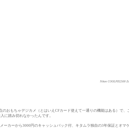
Nikon COOLPIX2500 Zo
焦点のおもちゃデジカメ（とはいえCFカード使えて一通りの機能はある）で
購入に踏み切れなかったんです。
にメーカーから3000円のキャッシュバック付、キタムラ独自の3年保証とオマ